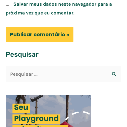
Salvar meus dados neste navegador para a
próxima vez que eu comentar.
Pesquisar
P
e
s
q
u
i