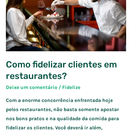
em
sua
gestão
Como fidelizar clientes em
restaurantes?
Deixe um comentário
/
Fidelize
Com a enorme concorrência enfrentada hoje
pelos restaurantes, não basta somente apostar
nos bons pratos e na qualidade da comida para
fidelizar os clientes. Você deverá ir além,