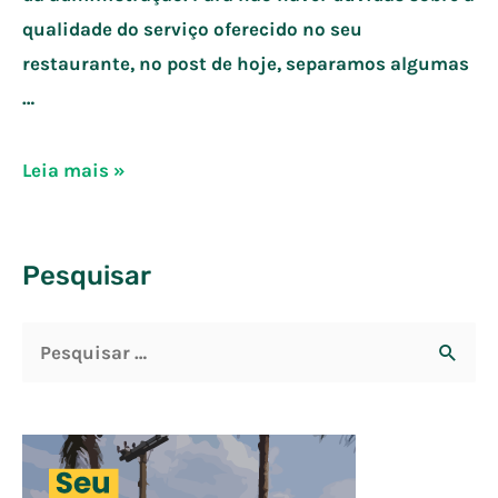
qualidade do serviço oferecido no seu
restaurante, no post de hoje, separamos algumas
…
9
Leia mais »
erros
no
Pesquisar
atendimento
ao
P
cliente
em
e
restaurantes
s
q
u