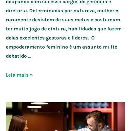
ocupando com sucesso cargos de gerência e
diretoria. Determinadas por natureza, mulheres
raramente desistem de suas metas e costumam
ter muito jogo de cintura, habilidades que fazem
delas excelentes gestoras e líderes. O
empoderamento feminino é um assunto muito
debatido …
Liderança
Leia mais »
feminina:
6
dicas
para
ter
sucesso