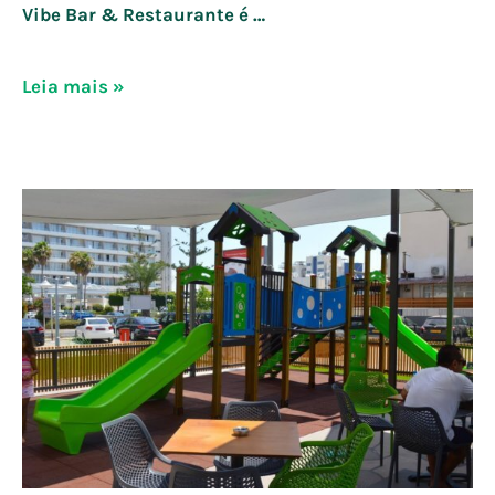
Vibe Bar & Restaurante é …
Conheça
Leia mais »
os
melhores
restaurantes
que
possuem
playground
da
Aquarela