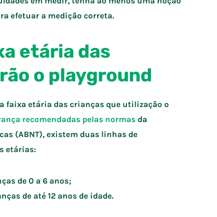
iculdades em medir, tenha ao menos uma noção
a efetuar a medição correta.
xa etária das
rão o playground
faixa etária das crianças que utilização o
rança recomendadas pelas normas
da
cas (ABNT), existem duas linhas de
s etárias:
nças de 0 a 6 anos;
anças de até 12 anos de idade.