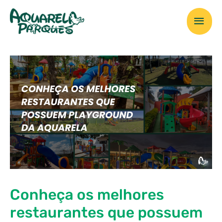
Ir
Men
para
o
prin
conteúdo
Conheça os melhores
restaurantes que possuem