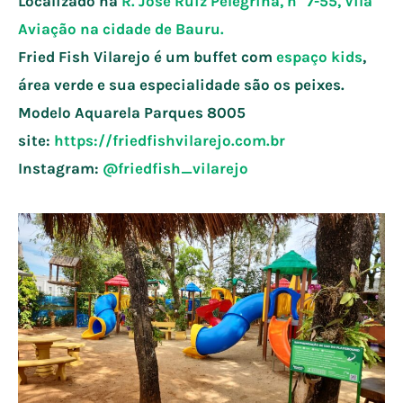
Localizado na
R. José Ruíz Pelegrina, n° 7-55, Vila
Aviação na cidade de
Bauru
.
Fried Fish Vilarejo é um buffet com
espaço kids
,
área verde e sua especialidade são os peixes.
Modelo Aquarela Parques
8005
site:
https://friedfishvilarejo.com.br
Instagram:
@friedfish_vilarejo