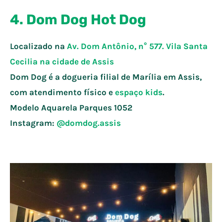
4. Dom Dog Hot Dog
Localizado na
Av. Dom Antônio, n° 577. Vila Santa
Cecilia na cidade de Assis
Dom Dog é a dogueria filial de Marília em Assis,
com atendimento físico e
espaço kids
.
Modelo Aquarela Parques
1052
Instagram:
@domdog.assis