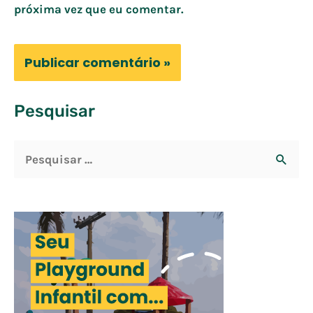
próxima vez que eu comentar.
Pesquisar
P
e
s
q
u
i
s