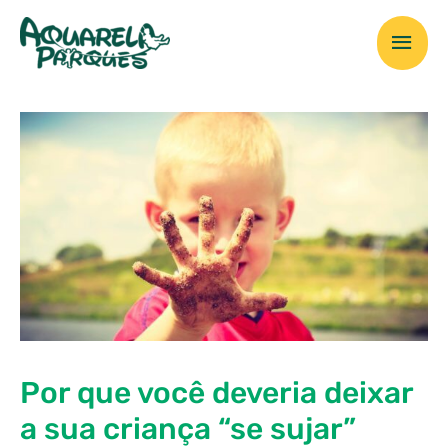
Ir
Men
para
o
prin
conteúdo
Por que você deveria deixar
a sua criança “se sujar”