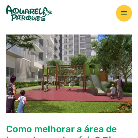
Ir
Men
para
o
prin
conteúdo
Como melhorar a área de