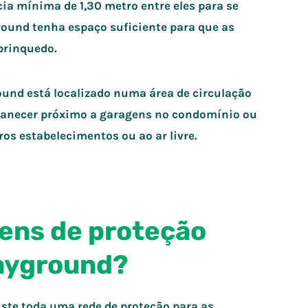
a mínima de 1,30 metro entre eles para se
ground tenha espaço suficiente para que as
brinquedo.
round está localizado numa área de circulação
rmanecer próximo a garagens no condomínio ou
os estabelecimentos ou ao ar livre.
itens de proteção
layground?
ste toda uma rede de proteção para as