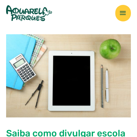
Ir
Men
para
o
prin
conteúdo
Saiba como divulgar escola