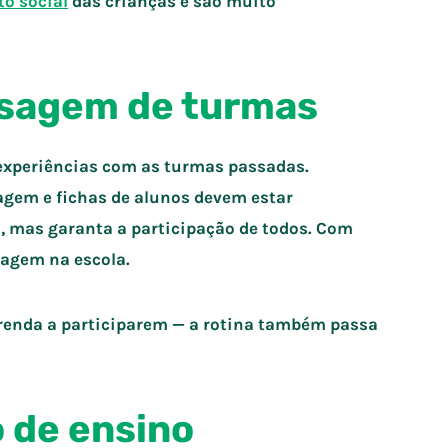
o social
das crianças e são muito
assagem de turmas
s experiências com as turmas passadas.
em e fichas de alunos devem estar
a, mas garanta a participação de todos. Com
zagem na escola.
erenda a participarem — a rotina também passa
o de ensino