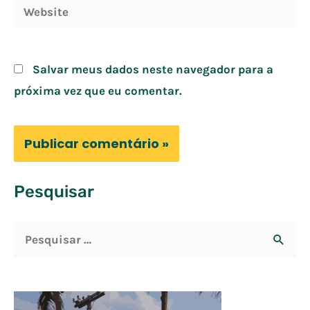
Website
Salvar meus dados neste navegador para a
próxima vez que eu comentar.
Pesquisar
P
e
s
q