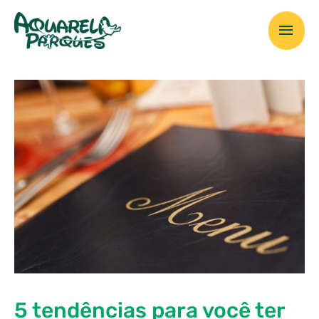
Ir
Men
para
o
prin
conteúdo
5 tendências para você ter