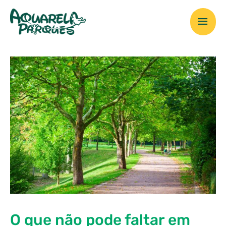
Ir
Men
para
o
prin
conteúdo
O que não pode faltar em