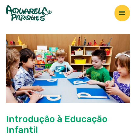
Ir
Men
para
o
prin
conteúdo
Introdução à Educação
Infantil