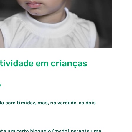
tividade em crianças
m
a com timidez, mas, na verdade, os dois
nta um certo bloqueio (medo) perante uma