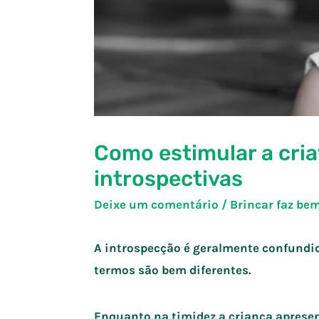
Como estimular a cria
introspectivas
Deixe um comentário
/
Brincar faz be
A introspecção é geralmente confundid
termos são bem diferentes.
Enquanto na timidez a criança aprese