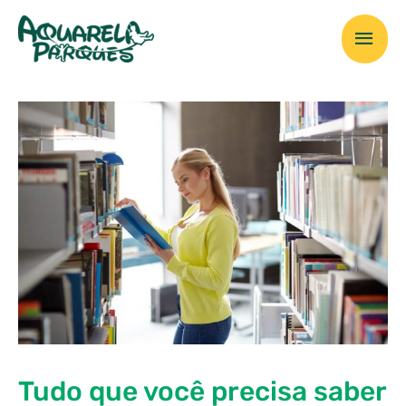
Ir
Men
para
o
prin
conteúdo
Tudo que você precisa saber