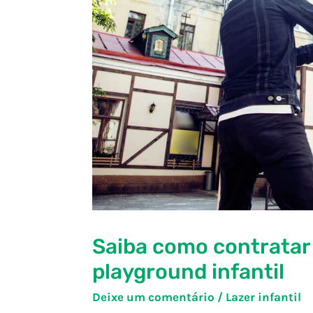
Saiba como contratar
playground infantil
Deixe um comentário
/
Lazer infantil