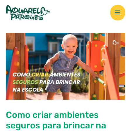
Ir
Men
para
o
prin
conteúdo
Como criar ambientes
seguros para brincar na