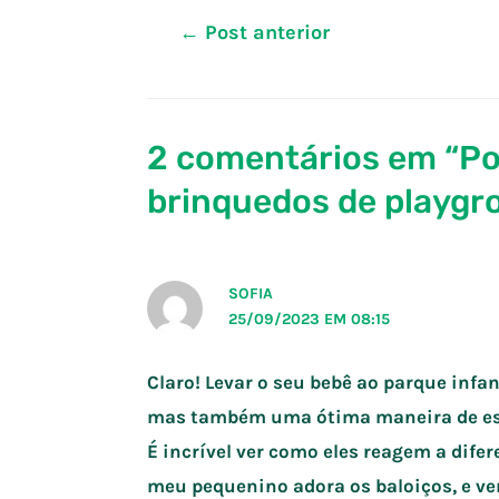
Navegação
←
Post anterior
de
Post
2 comentários em “Po
brinquedos de playgr
SOFIA
25/09/2023 EM 08:15
Claro! Levar o seu bebê ao parque infa
mas também uma ótima maneira de est
É incrível ver como eles reagem a difer
meu pequenino adora os baloiços, e ver