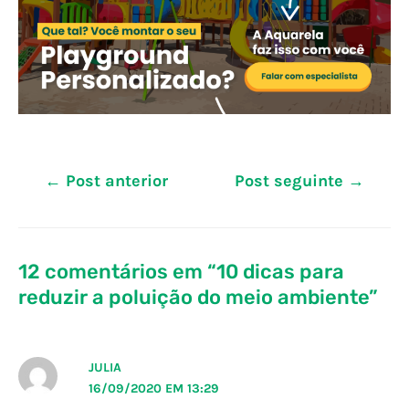
Navegação
←
Post anterior
Post seguinte
→
de
Post
12 comentários em “10 dicas para
reduzir a poluição do meio ambiente”
JULIA
16/09/2020 EM 13:29