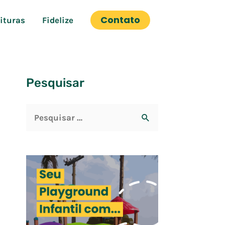
Contato
eituras
Fidelize
Pesquisar