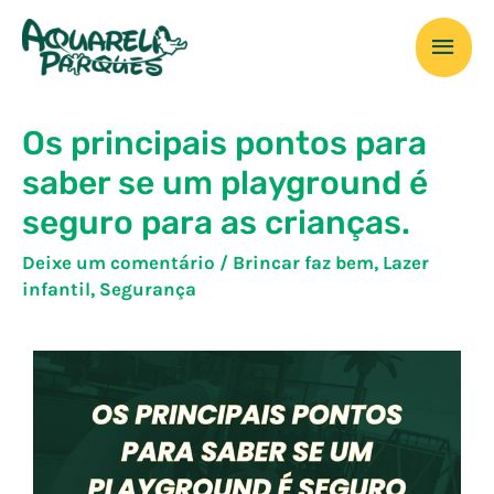
Os principais pontos para
saber se um playground é
seguro para as crianças.
Deixe um comentário
/
Brincar faz bem
,
Lazer
infantil
,
Segurança