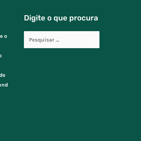
Digite o que procura
Pesquisar
e o
por:
o
de
und