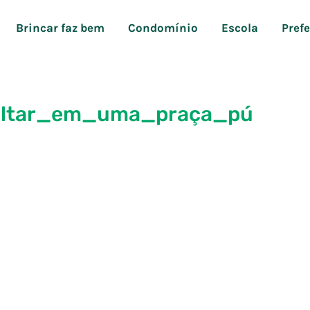
Brincar faz bem
Condomínio
Escola
Pref
ltar_em_uma_praça_pú