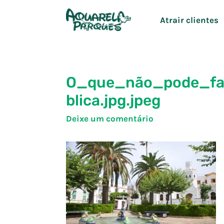
Ir
Atrair clientes
para
o
conteúdo
O_que_não_pode_fa
blica.jpg.jpeg
Deixe um comentário