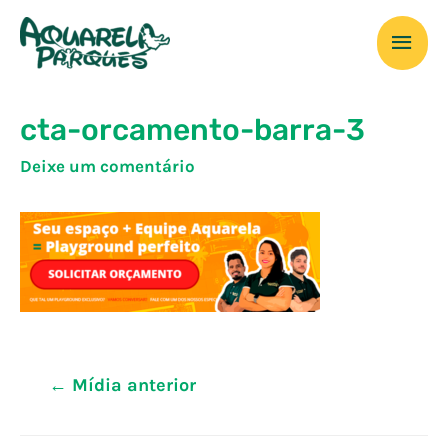
Ir
Men
para
o
prin
conteúdo
cta-orcamento-barra-3
Deixe um comentário
Navegação
←
Mídia anterior
de
Post