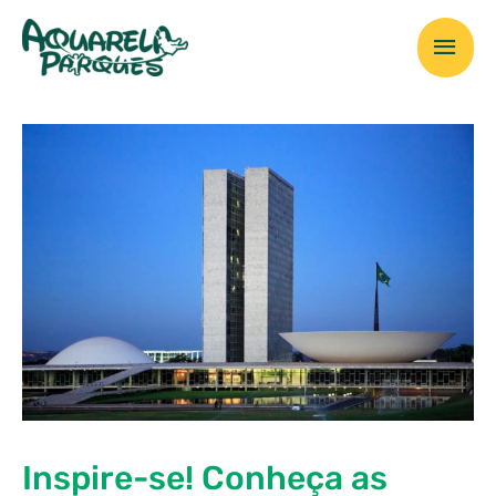
Ir
Men
para
o
prin
conteúdo
Inspire-se! Conheça as