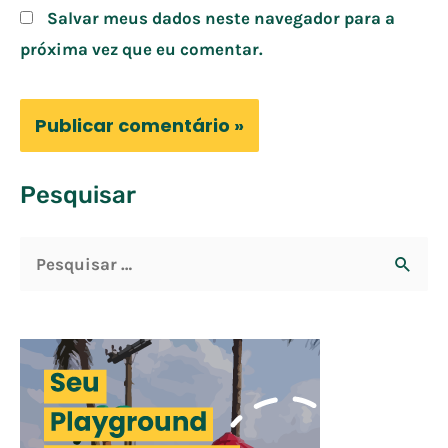
Salvar meus dados neste navegador para a
próxima vez que eu comentar.
Pesquisar
P
e
s
q
u
i