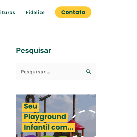
Contato
eituras
Fidelize
Pesquisar