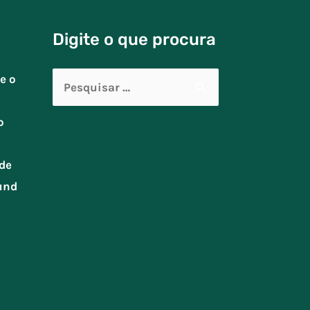
Digite o que procura
Pesquisar
e o
por:
o
de
und