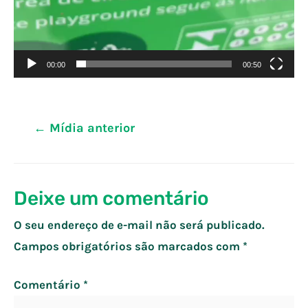
00:00
00:50
Navegação
←
Mídia anterior
de
Post
Deixe um comentário
O seu endereço de e-mail não será publicado.
Campos obrigatórios são marcados com
*
Comentário
*