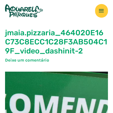
Ir
Men
para
o
prin
conteúdo
jmaia.pizzaria_464020E16
C73C8ECC1C28F3AB504C1
9F_video_dashinit-2
Deixe um comentário
Tocador
de
vídeo