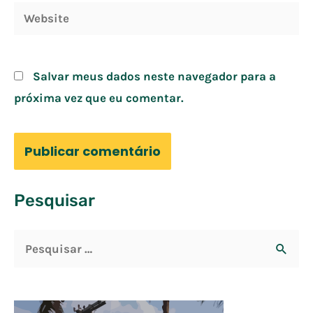
Website
Salvar meus dados neste navegador para a
próxima vez que eu comentar.
Pesquisar
P
e
s
q