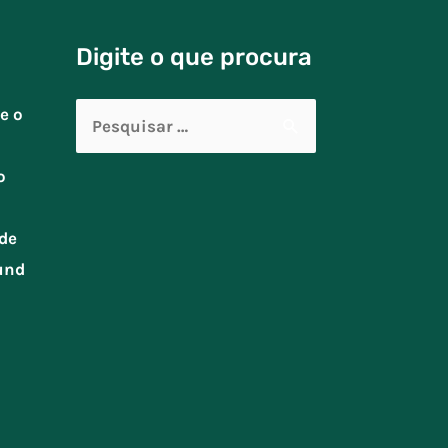
Digite o que procura
Pesquisar
e o
por:
o
de
und