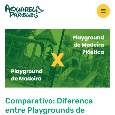
Ir
Men
para
o
prin
conteúdo
Comparativo: Diferença
entre Playgrounds de