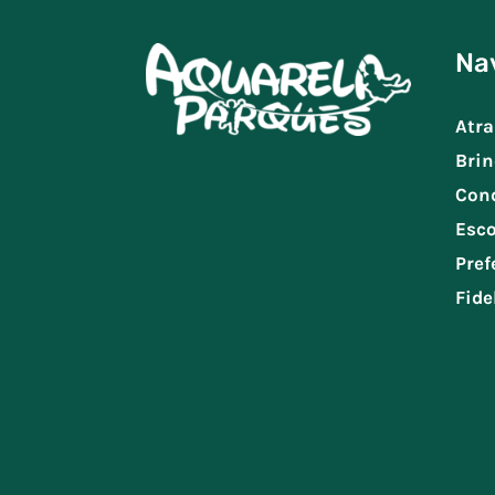
Na
Atra
Brin
Con
Esco
Pref
Fide