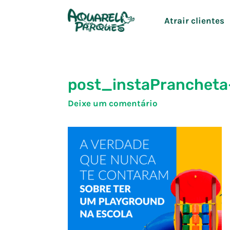
Ir
Atrair clientes
para
o
conteúdo
post_instaPrancheta
Deixe um comentário