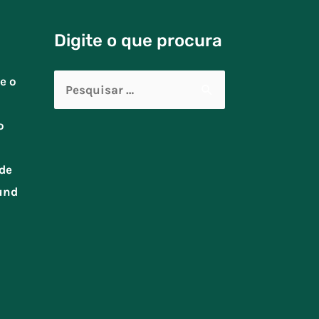
Digite o que procura
Pesquisar
e o
por:
o
de
und