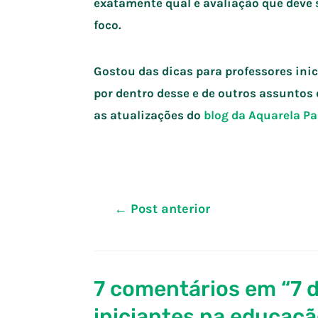
exatamente qual é avaliação que deve 
foco.
Gostou das dicas para professores inic
por dentro desse e de outros assunto
as atualizações do
blog da Aquarela P
Navegação
←
Post anterior
de
Post
7 comentários em “7 d
iniciantes na educação