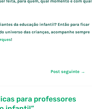
ser feita, para quem, qual momento e com qual
iantes da educação infantil? Então para ficar
s do universo das crianças, acompanhe sempre
arques
!
Post seguinte
→
icas para professores
 infantil”