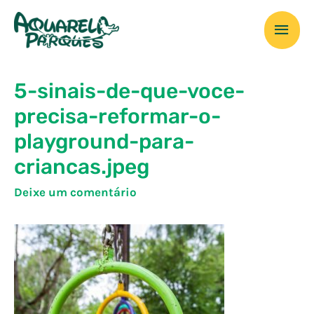
Ir
Men
para
o
prin
conteúdo
5-sinais-de-que-voce-
precisa-reformar-o-
playground-para-
criancas.jpeg
Deixe um comentário