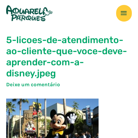
Ir
Men
para
o
prin
conteúdo
5-licoes-de-atendimento-
ao-cliente-que-voce-deve-
aprender-com-a-
disney.jpeg
Deixe um comentário