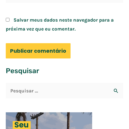
Salvar meus dados neste navegador para a
próxima vez que eu comentar.
Pesquisar
P
e
s
q
u