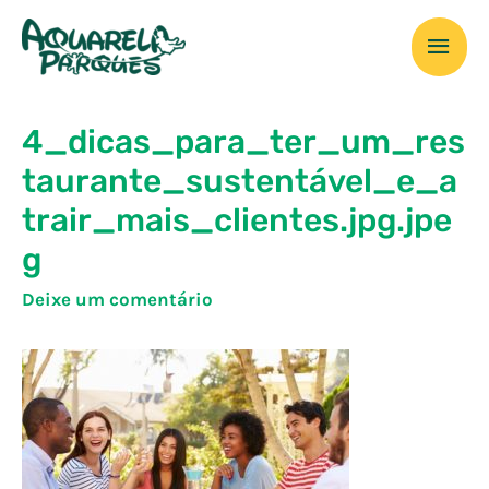
Ir
Men
para
o
prin
conteúdo
4_dicas_para_ter_um_res
taurante_sustentável_e_a
trair_mais_clientes.jpg.jpe
g
Deixe um comentário