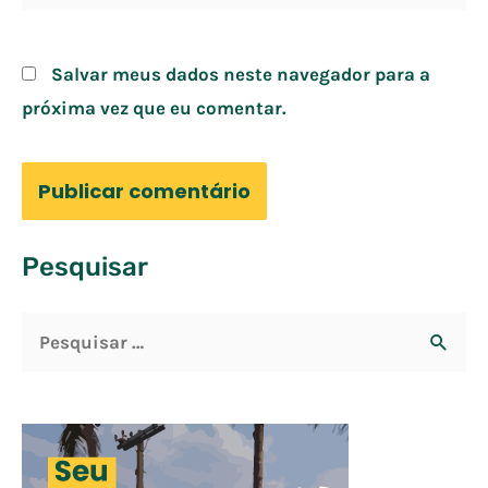
Salvar meus dados neste navegador para a
próxima vez que eu comentar.
Pesquisar
P
e
s
q
u