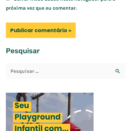
próxima vez que eu comentar.
Pesquisar
P
e
s
q
u
i
s