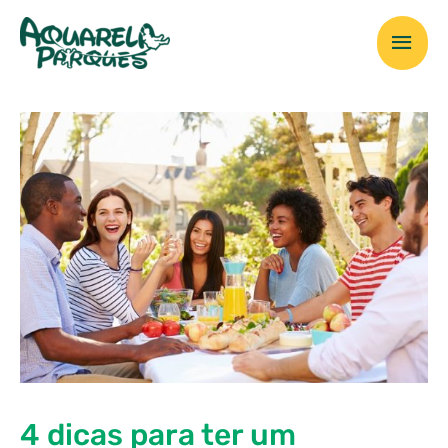
Ir
Men
para
o
prin
conteúdo
4 dicas para ter um