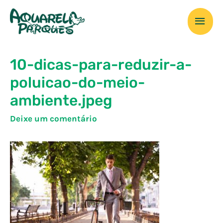
Ir
Men
para
o
prin
conteúdo
10-dicas-para-reduzir-a-
poluicao-do-meio-
ambiente.jpeg
Deixe um comentário