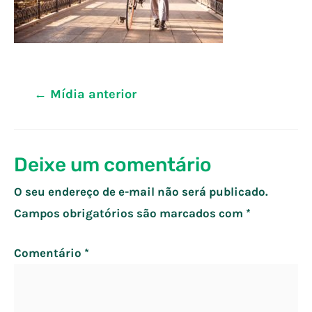
Navegação
←
Mídia anterior
de
Post
Deixe um comentário
O seu endereço de e-mail não será publicado.
Campos obrigatórios são marcados com
*
Comentário
*