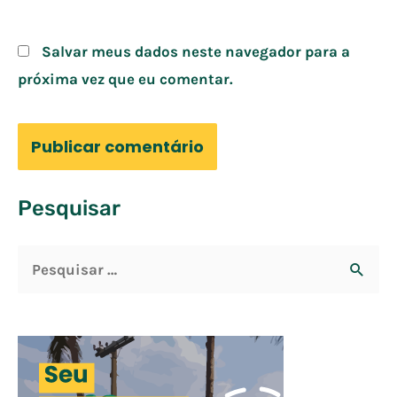
Salvar meus dados neste navegador para a
próxima vez que eu comentar.
Pesquisar
P
e
s
q
u