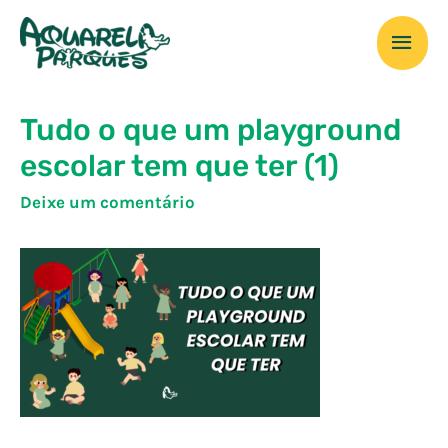
Ir
Men
para
o
prin
conteúdo
Tudo o que um playground
escolar tem que ter (1)
Deixe um comentário