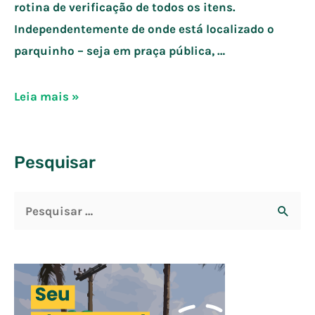
rotina de verificação de todos os itens.
Independentemente de onde está localizado o
parquinho – seja em praça pública, …
3
Leia mais »
tarefas
de
Pesquisar
rotina
indispensáveis
P
em
parquinhos
e
para
s
crianças
q
u