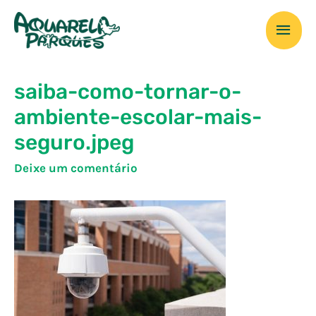
Ir
Men
para
o
prin
conteúdo
saiba-como-tornar-o-
ambiente-escolar-mais-
seguro.jpeg
Deixe um comentário