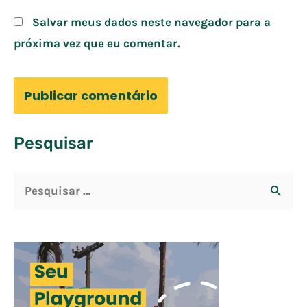
Salvar meus dados neste navegador para a
próxima vez que eu comentar.
Pesquisar
P
e
s
q
u
i