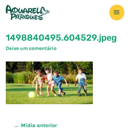
Ir
Men
para
o
prin
conteúdo
1498840495.604529.jpeg
Deixe um comentário
Navegação
←
Mídia anterior