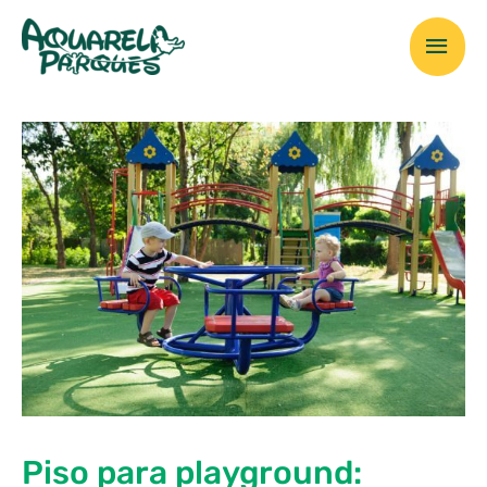
Ir
Men
para
o
prin
conteúdo
Piso para playground: