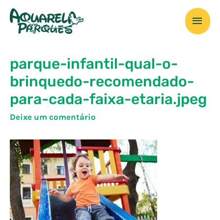
Ir
Men
para
o
prin
conteúdo
parque-infantil-qual-o-
brinquedo-recomendado-
para-cada-faixa-etaria.jpeg
Deixe um comentário