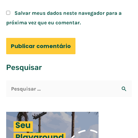
Salvar meus dados neste navegador para a
próxima vez que eu comentar.
Pesquisar
P
e
s
q
u
i