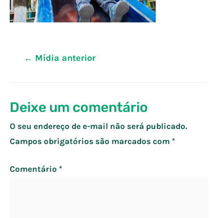
Navegação
←
Mídia anterior
de
Post
Deixe um comentário
O seu endereço de e-mail não será publicado.
Campos obrigatórios são marcados com
*
Comentário
*