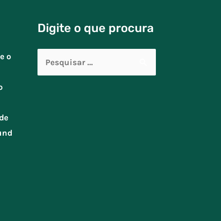
Digite o que procura
Pesquisar
e o
por:
o
de
und