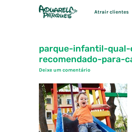
Ir
Atrair clientes
para
o
conteúdo
parque-infantil-qual
recomendado-para-cad
Deixe um comentário