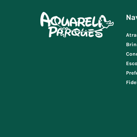
Na
Atra
Brin
Con
Esco
Pref
Fide