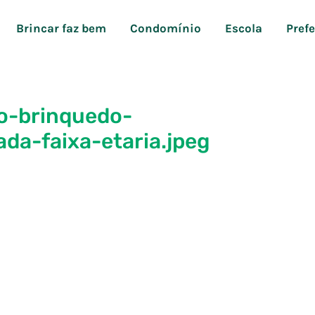
Brincar faz bem
Condomínio
Escola
Pref
-o-brinquedo-
a-faixa-etaria.jpeg