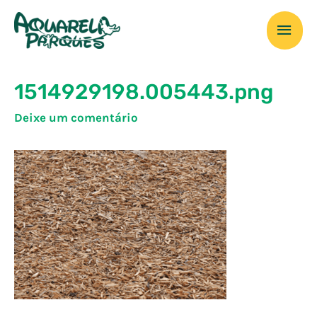
Ir
Men
para
o
prin
conteúdo
1514929198.005443.png
Deixe um comentário