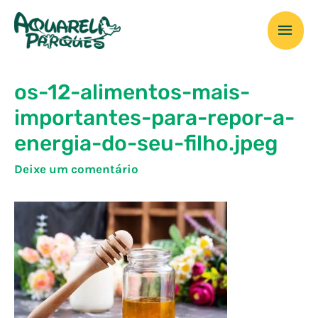
Ir
Men
para
o
prin
conteúdo
os-12-alimentos-mais-
importantes-para-repor-a-
energia-do-seu-filho.jpeg
Deixe um comentário