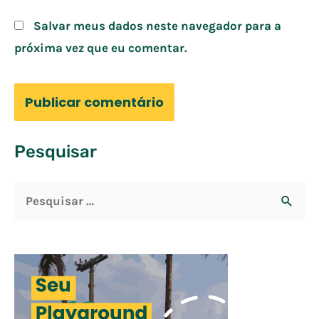
Salvar meus dados neste navegador para a
próxima vez que eu comentar.
Pesquisar
P
e
s
q
u
i