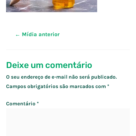
Navegação
←
Mídia anterior
de
Post
Deixe um comentário
O seu endereço de e-mail não será publicado.
Campos obrigatórios são marcados com
*
Comentário
*