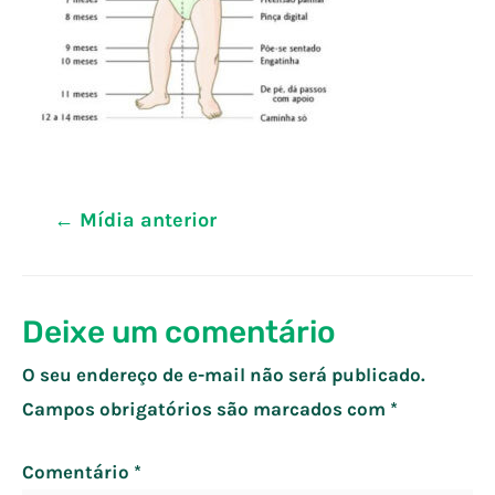
Navegação
←
Mídia anterior
de
Post
Deixe um comentário
O seu endereço de e-mail não será publicado.
Campos obrigatórios são marcados com
*
Comentário
*