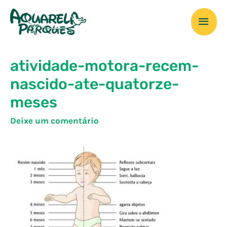
Ir
Men
para
o
prin
conteúdo
atividade-motora-recem-
nascido-ate-quatorze-
meses
Deixe um comentário