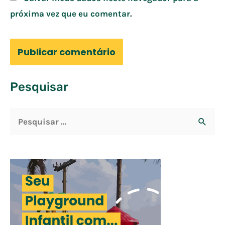
próxima vez que eu comentar.
Pesquisar
P
e
s
q
u
i
s