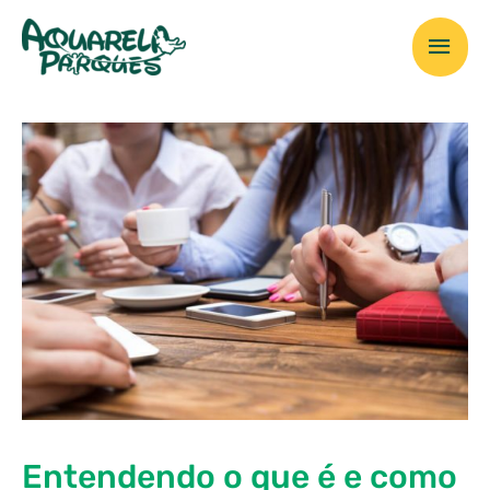
Ir
Men
para
o
prin
conteúdo
Entendendo o que é e como