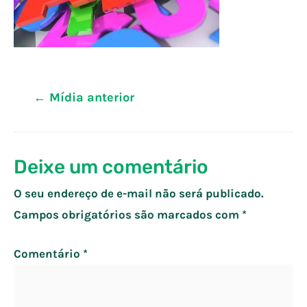
Navegação
←
Mídia anterior
de
Post
Deixe um comentário
O seu endereço de e-mail não será publicado.
Campos obrigatórios são marcados com
*
Comentário
*