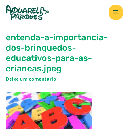
Ir
Men
para
o
prin
conteúdo
entenda-a-importancia-
dos-brinquedos-
educativos-para-as-
criancas.jpeg
Deixe um comentário