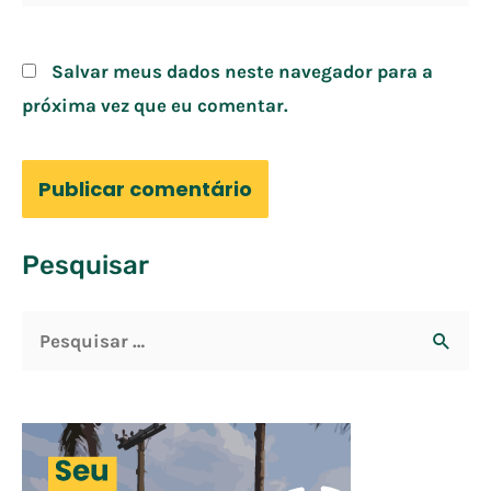
Salvar meus dados neste navegador para a
próxima vez que eu comentar.
Pesquisar
P
e
s
q
u