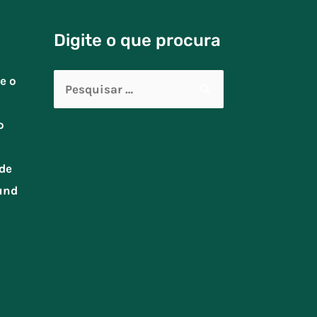
Digite o que procura
Pesquisar
e o
por:
o
de
und