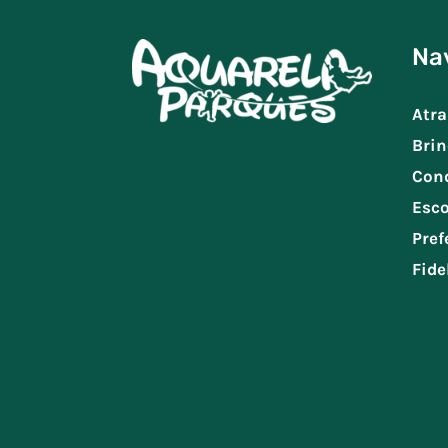
Na
Atra
Brin
Con
Esco
Pref
Fide